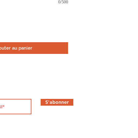
0/500
outer au panier
S'abonner