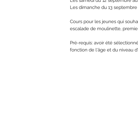
Les samedi du 12 septembre a
Les dimanche du 13 septembre
Cours pour les jeunes qui souha
escalade de moulinette, premie
Pré-requis: avoir été sélectionné
fonction de l'âge et du niveau 
L'Accroché - Centre d'escalade
www.laccrocheescalade.com
345 Rue Aubert, Pintendre, QC G6C 1
(418) 903-5450