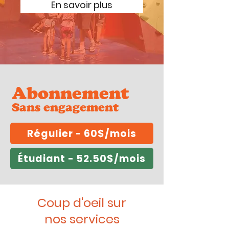
En savoir plus
Abonnement
Sans engagement
Régulier - 60$/mois
Étudiant - 52.50$/mois
Coup d'oeil sur
nos services